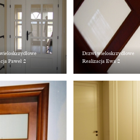
wieloskrzydłowe
Drzwi wieloskrzydłowe
acja Paweł 2
Realizacja Ewa 2