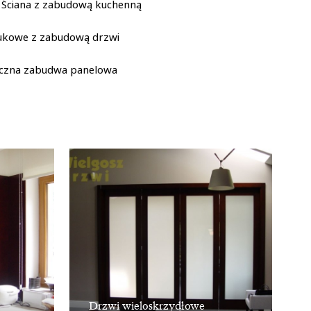
Ściana z zabudową kuchenną
 łukowe z zabudową drzwi
yczna zabudwa panelowa
Drzwi wieloskrzydłowe