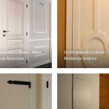
jednoskrzydłowe - Pełne
Drzwi jednoskrzydłowe - 
acja Katarzyna
Realizacja Andrzej