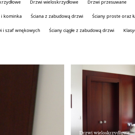
krzydłowe
Drzwi wieloskrzydłowe
Drzwi przesuwane
 i kominka
Ściana z zabudową drzwi
Ściany proste oraz
i i szaf wnękowych
Ściany ciągłe z zabudową drzwi
Klas
Drzwi wieloskrzydłowe