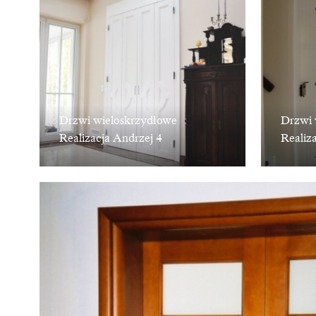
Drzwi wieloskrzydłowe
Drzwi 
Realizacja Andrzej 4
Realiz