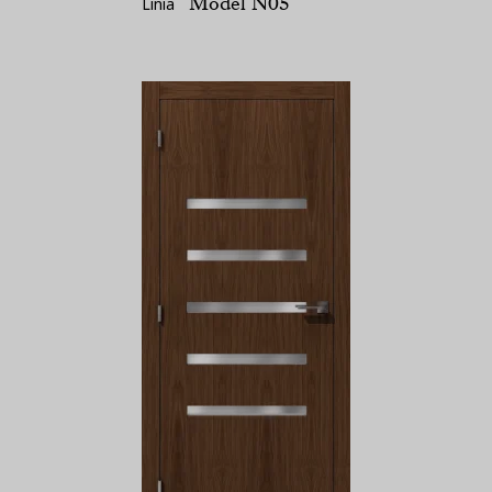
Model N05
Linia