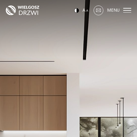
A
MENU
A